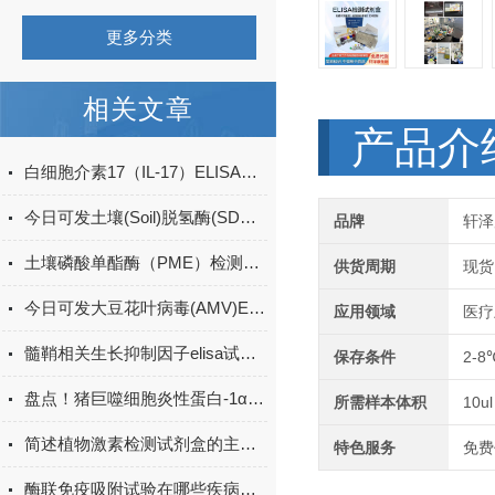
更多分类
相关文章
产品介
白细胞介素17（IL-17）ELISA试剂盒的特点及优势
今日可发土壤(Soil)脱氢酶(SDHA)ELISA检测试剂盒＠科研
品牌
轩泽
土壤磷酸单酯酶（PME）检测试剂盒现货
供货周期
现货
今日可发大豆花叶病毒(AMV)ELISA试剂盒＠科研
应用领域
医疗
髓鞘相关生长抑制因子elisa试剂盒原理
保存条件
2-8
盘点！猪巨噬细胞炎性蛋白-1α(MIP-1α)elisa试剂盒应用详解
所需样本体积
10ul
简述植物激素检测试剂盒的主要用途
特色服务
免费
酶联免疫吸附试验在哪些疾病诊断中具有重要的应用价值？