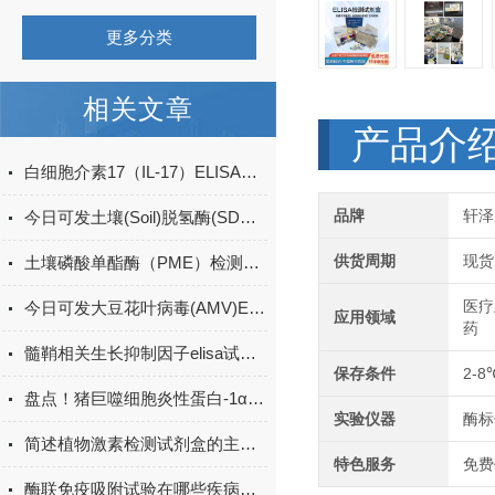
更多分类
相关文章
产品介
白细胞介素17（IL-17）ELISA试剂盒的特点及优势
品牌
轩泽
今日可发土壤(Soil)脱氢酶(SDHA)ELISA检测试剂盒＠科研
供货周期
现货
土壤磷酸单酯酶（PME）检测试剂盒现货
医疗
今日可发大豆花叶病毒(AMV)ELISA试剂盒＠科研
应用领域
药
髓鞘相关生长抑制因子elisa试剂盒原理
保存条件
2-8
盘点！猪巨噬细胞炎性蛋白-1α(MIP-1α)elisa试剂盒应用详解
实验仪器
酶标
简述植物激素检测试剂盒的主要用途
特色服务
免费
酶联免疫吸附试验在哪些疾病诊断中具有重要的应用价值？