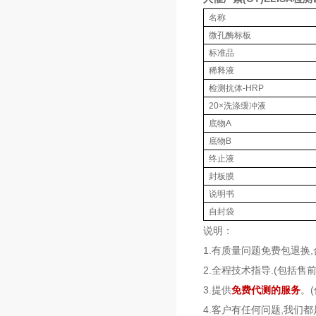
名称
微孔酶标板
标准品
稀释液
检测抗体-HRP
20×洗涤缓冲液
底物A
底物B
终止液
封板膜
说明书
自封袋
说明：
1.有质量问题免费包退换
2.全程技术指导.(包括
3.提供
免费代测的服务
。
4.客户有任何问题,我们