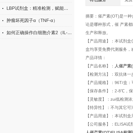
LBP试剂盒：精准检测，赋能免疫研究新突破
摘要：催产素(OT)是
肿瘤坏死因子α（TNF-α）
论是哪种形式，催 产素
如何正确操作白细胞介素2（IL-2）ELISA试剂盒？
生产和释放。
【产品用途】：本试剂盒
盒均享受免费代测服务，
产品详情：
【产品名称】：
人催产素(
【检测方法】：双抗体一步
【产品规格】：96T/盒：
【保存条件】：2-8℃，
【灵敏度】：zui低检测浓度
【特异性】：不与其它可
【产品用途】：本试剂盒
【公司服务】：ELISA试
人催产素(OT)ELISA检