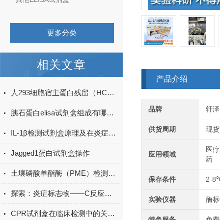
更多分类
相关文章
产品介绍
人293细胞宿主蛋白残留（HCP）ELISA检测试剂盒产品升级
品牌
轩泽
胰石蛋白elisa试剂盒组成有哪些？
供货周期
现货
IL-1β检测试剂盒原理及在炎症研究中的应用
医疗
Jagged1蛋白试剂盒操作
应用领域
药
土壤磷酸单酯酶（PME）检测试剂盒现货
保存条件
2-8
探索：炎症标志物——C反应蛋白的生物学功能
实验仪器
酶标
CPR试剂盒在临床检测中的关键作用
特色服务
免费