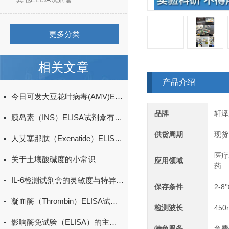
更多分类
相关文章
产品介绍
今日可发大豆花叶病毒(AMV)ELISA试剂盒＠科研
品牌
轩泽
胰岛素（INS）ELISA试剂盒有哪些应用领域？
供货周期
现货
人艾塞那肽（Exenatide）ELISA试剂盒升级
医疗
关于土壤酸碱度的小常识
应用领域
药
IL-6检测试剂盒的灵敏度与特异性分析
保存条件
2-8
凝血酶（Thrombin）ELISA试剂盒的原理及特点分析
检测波长
450
影响酶免试验（ELISA）的主要因素有哪些
特色服务
免费