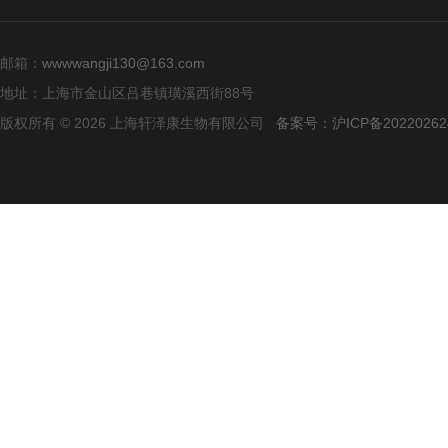
邮箱：
wwwwangji130@163.com
地址：上海市金山区吕巷镇璜溪西街88号
版权所有 © 2026 上海轩泽康生物有限公司
备案号：沪ICP备20220262