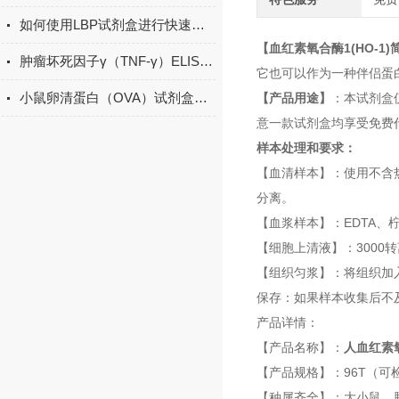
如何使用LBP试剂盒进行快速检测？
【血红素氧合酶1(HO-1
肿瘤坏死因子γ（TNF-γ）ELISA试剂盒的工作原理
它也可以作为一种伴侣蛋
小鼠卵清蛋白（OVA）试剂盒现货
【产品用途】
：本试剂盒
意一款试剂盒均享受免费
样本处理和要求：
【血清样本】：使用不含
分离。
【血浆样本】：EDTA、
【细胞上清液】：3000
【组织匀浆】：将组织加入
保存：如果样本收集后不
产品详情：
【产品名称】：
人血红素氧
【产品规格】：96T（可检
【种属齐全】：大小鼠、