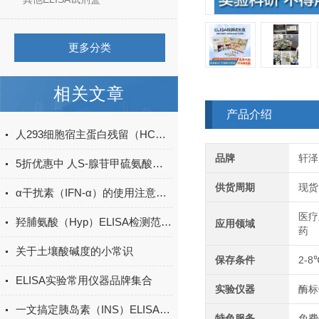
更多分类
相关文章
产品介绍
人293细胞宿主蛋白残留（HCP）ELISA检测试剂盒产品升级
品牌
轩泽
5折优惠中 人S-腺苷甲硫氨酸（SAM）ELISA试剂盒
供货周期
现货
α干扰素（IFN-α）的使用注意事项有哪些？
医疗
羟脯氨酸（Hyp）ELISA检测范围多少？
应用领域
药
关于土壤酸碱度的小常识
保存条件
2-8
ELISA实验常用仪器品牌集合
实验仪器
酶标
一文搞定胰岛素（INS）ELISA试剂盒的操作方法
特色服务
免费