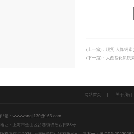
(上一篇)
：
现货-人降钙素(
(下一篇)
：
人酰基化饥饿素(
网站首页
|
关于我们
邮箱：
wwwwangji130@163.com
地址：上海市金山区吕巷镇璜溪西街88号
版权所有 © 2026 上海轩泽康生物有限公司
备案号：沪ICP备20220262