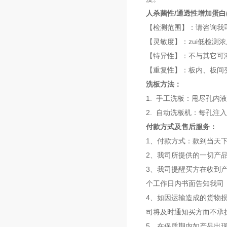
人杀菌性/通透性增加蛋白(B
【检测范围】：请咨询我
【灵敏度】：zui低检测浓度
【特异性】：不与其它可
【重复性】：板内、板间变
洗板方法：
1. 手工洗板：甩尽孔内
2. 自动洗板机：每孔注入
付款方式及售后服务：
1、付款方式：款到当天
2、我司所提供的一切产
3、我司提醒买方在收到
个工作日内书面告知我司
4、如因运输造成的货物
司将及时通知买方而不承
5、在保质期内如产品出