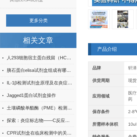
更多分类
相关文章
产品介绍
人293细胞宿主蛋白残留（HCP）ELISA检测试剂盒产品升级
品牌
轩泽
胰石蛋白elisa试剂盒组成有哪些？
供货周期
现货
IL-1β检测试剂盒原理及在炎症研究中的应用
医疗
Jagged1蛋白试剂盒操作
应用领域
药
土壤磷酸单酯酶（PME）检测试剂盒现货
保存条件
2-8
探索：炎症标志物——C反应蛋白的生物学功能
所需样本体积
10ul
CPR试剂盒在临床检测中的关键作用
特色服务
免费