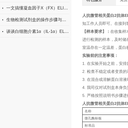
一文搞懂凝血因子X（FX）ELISA试剂盒的特点
人抗微管相关蛋白2抗体E
生物检测试剂盒的操作步骤与实验注意事项
知工作人员即可。在接到
谈谈白细胞介素1α（IL-1α）ELISA试剂盒的操作步骤
【样本要求】：
在收集样
进行检测的样本，及时储
室温存在一定温差，蛋白
实验前的注意事项：
1. 在实验开始之前，安
2. 检查不稳定或者变
3. 在混合或溶解蛋白溶
4. 我司仅对试剂盒本
5. 严格按照说明书步骤
人抗微管相关蛋白2抗体E
名称
微孔酶标板
标准品