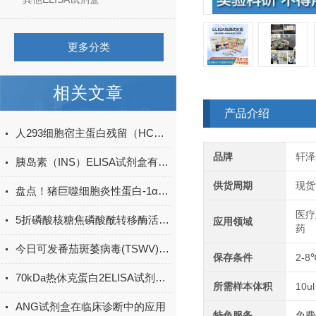
更多分类
相关文章
产品介绍
人293细胞宿主蛋白残留（HCP）ELISA检测试剂盒产品升级
品牌
轩泽
胰岛素（INS）ELISA试剂盒有哪些应用领域？
供货周期
现货
盘点！猪巨噬细胞炎性蛋白-1α(MIP-1α)elisa试剂盒应用详解
医疗
5折磷酸核糖焦磷酸酰转移酶活性检测试剂盒
应用领域
药
今日可发番茄斑萎病毒(TSWV)ELISA试剂盒＠科研
保存条件
2-8
70kDa热休克蛋白2ELISA试剂盒课题研究讨论操作法
所需样本体积
10ul
ANG试剂盒在临床诊断中的应用
特色服务
免费