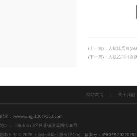
(上一篇)
：
人抗球蛋白(AG
(下一篇)
：
人抗乙型肝炎病
网站首页
|
关于我们
邮箱：
wwwwangji130@163.com
地址：上海市金山区吕巷镇璜溪西街88号
版权所有 © 2026 上海轩泽康生物有限公司
备案号：沪ICP备20220262