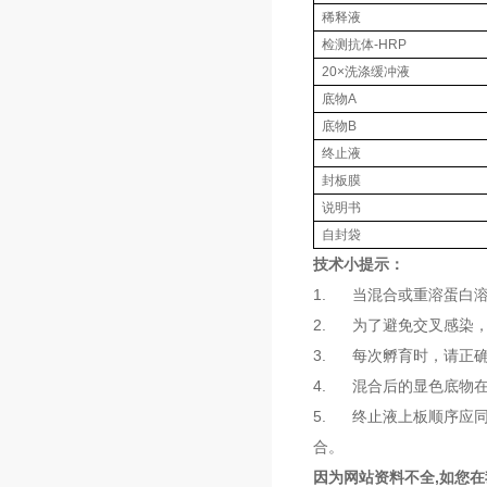
稀释液
检测抗体-HRP
20×洗涤缓冲液
底物A
底物B
终止液
封板膜
说明书
自封袋
技术小提示：
1. 当混合或重溶蛋白
2. 为了避免交叉感染
3. 每次孵育时，请正
4. 混合后的显色底物
5. 终止液上板顺序应
合。
因为网站资料不全,如您