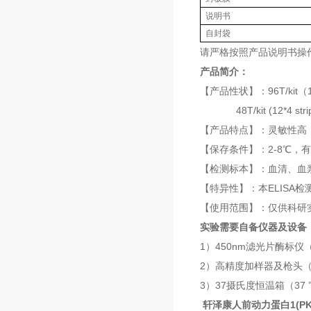
说明书
自封袋
请严格按照产品说明书操
产品简介：
【产品性状】：96T/kit（1
48T/kit (12*4 st
【产品特点】：灵敏性高
【保存条件】：2-8℃，
【检测标本】：血清、血
【特异性】：本ELISA
【使用范围】：仅供科研
实验需要自备仪器及设备
1）450nm滤光片酶标仪（Stan
2）高精度加样器及枪头（Precisio
3）37摄氏度恒温箱（37 ℃ 
轩泽康人前动力蛋白1(PK