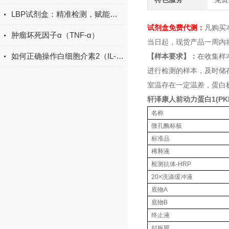
LBP试剂盒：精准检测，赋能免疫研究新突破
试剂盒免费代测：
凡购买
肿瘤坏死因子α（TNF-α）
当日起，现货产品一周内
如何正确操作白细胞介素2（IL-2）ELISA试剂盒？
【样本要求】：
在收集样
进行检测的样本，及时储
室温存在一定温差，蛋白
轩泽康人前动力蛋白1(PKR
名称
微孔酶标板
标准品
稀释液
检测抗体-HRP
20×洗涤缓冲液
底物A
底物B
终止液
封板膜