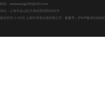
邮箱：
wwwwangji130@163.com
地址：上海市金山区吕巷镇璜溪西街88号
版权所有 © 2026 上海轩泽康生物有限公司
备案号：沪ICP备20220262