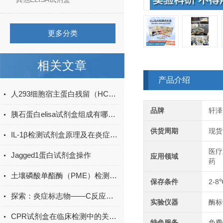
更多分类
相关文章
产品介绍
人293细胞宿主蛋白残留（HCP）ELISA检测试剂盒产品升级
品牌
轩泽
胰石蛋白elisa试剂盒组成有哪些？
供货周期
现货
IL-1β检测试剂盒原理及在炎症研究中的应用
医疗
Jagged1蛋白试剂盒操作
应用领域
药
土壤磷酸单酯酶（PME）检测试剂盒现货
保存条件
2-8
探索：炎症标志物——C反应蛋白的生物学功能
实验仪器
酶标
CPR试剂盒在临床检测中的关键作用
特色服务
免费