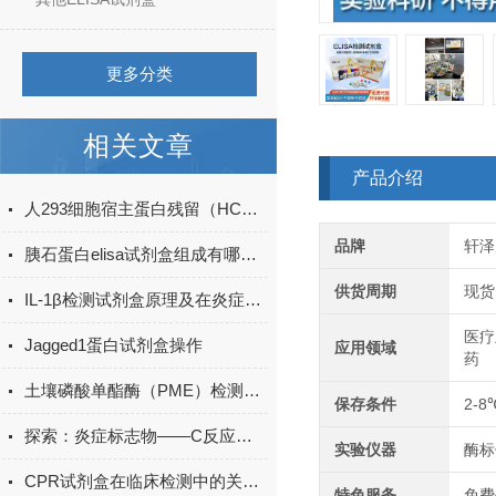
更多分类
相关文章
产品介绍
人293细胞宿主蛋白残留（HCP）ELISA检测试剂盒产品升级
品牌
轩泽
胰石蛋白elisa试剂盒组成有哪些？
供货周期
现货
IL-1β检测试剂盒原理及在炎症研究中的应用
医疗
Jagged1蛋白试剂盒操作
应用领域
药
土壤磷酸单酯酶（PME）检测试剂盒现货
保存条件
2-8
探索：炎症标志物——C反应蛋白的生物学功能
实验仪器
酶标
CPR试剂盒在临床检测中的关键作用
特色服务
免费