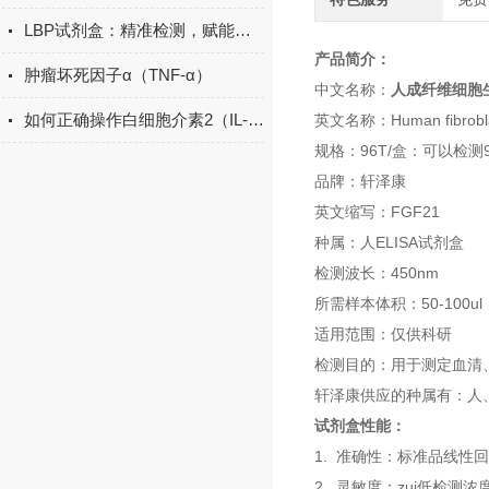
LBP试剂盒：精准检测，赋能免疫研究新突破
产品简介：
肿瘤坏死因子α（TNF-α）
中文名称：
人成纤维细胞生长
如何正确操作白细胞介素2（IL-2）ELISA试剂盒？
英文名称：Human fibroblast
规格：96T/盒：可以检测
品牌：轩泽康
英文缩写：FGF21
种属：人ELISA试剂盒
检测波长：450nm
所需样本体积：50-100ul
适用范围：仅供科研
检测目的：用于测定血清
轩泽康供应的种属有：人、
试剂盒性能：
1. 准确性：标准品线性回
2. 灵敏度：zui低检测浓度