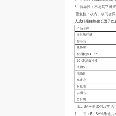
3. 特异性：不与其它可
重复性：板内、板间变异
人成纤维细胞生长因子21(F
产品名称
微孔酶标板
标准品
稀释液
检测抗体-HRP
20×洗涤缓冲液
底物A
底物B
终止液
封板膜
说明书
自封袋
【ELISA检测试剂盒常见
1. 问：ELISA试剂盒