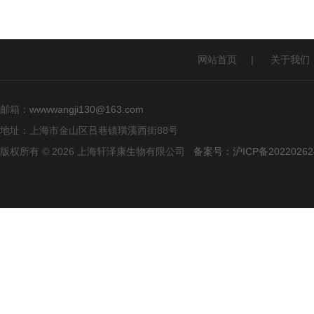
网站首页
|
关于我们
邮箱：
wwwwangji130@163.com
地址：上海市金山区吕巷镇璜溪西街88号
版权所有 © 2026 上海轩泽康生物有限公司
备案号：沪ICP备20220262