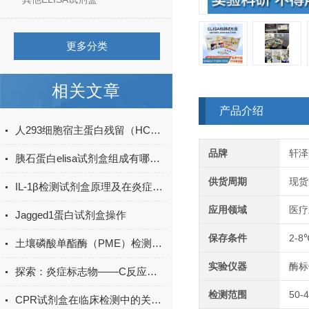
更多分类
相关文章
产品介绍
人293细胞宿主蛋白残留（HCP）ELISA检测试剂盒产品升级
品牌
轩泽
胰石蛋白elisa试剂盒组成有哪些？
供货周期
现货
IL-1β检测试剂盒原理及在炎症研究中的应用
应用领域
医疗
Jagged1蛋白试剂盒操作
保存条件
2-8
土壤磷酸单酯酶（PME）检测试剂盒现货
实验仪器
酶标
探索：炎症标志物——C反应蛋白的生物学功能
检测范围
50-
CPR试剂盒在临床检测中的关键作用