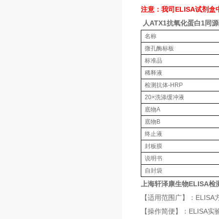
注意：我司ELISA试剂
人ATX1抗氧化蛋白1同
名称
微孔酶标板
标准品
稀释液
检测抗体-HRP
20×洗涤缓冲液
底物A
底物B
终止液
封板膜
说明书
自封袋
上海轩泽康生物ELISA
【适用范围广】：ELI
【操作简便】：ELISA