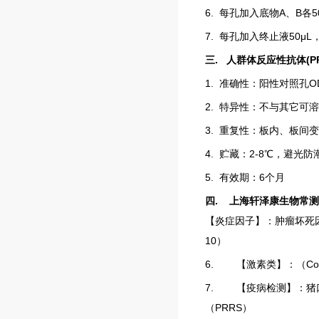
6.
每孔加入底物
A
、
B
各
5
7.
每孔加入终止液
50μL
三
.
人群体反应性抗体(PR
1.
准确性：阳性对照孔
O
2.
特异性：不与其它可溶
3.
重复性：板内、板间变
4.
贮藏：
2-8
℃
，避光防
5.
有效期：
6
个月
四
.
上海轩泽康生物常测
【炎症因子】：肿瘤坏死
10
）
6.
【激素类】：（
Cor
7.
【疫病检测】：猪
（
PRRS
）