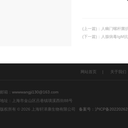
(上一篇)
：
人幽门螺杆菌抗体
(下一篇)
：
人腺病毒IgM抗体
网站首页
|
关于我们
邮箱：
wwwwangji130@163.com
地址：上海市金山区吕巷镇璜溪西街88号
版权所有 © 2026 上海轩泽康生物有限公司
备案号：沪ICP备20220262