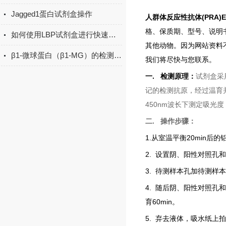
Jagged1蛋白试剂盒操作
人群体反应性抗体(PRA)
格、保质期、型号、说明
如何使用LBP试剂盒进行快速检测？
其他动物。因为网站资料
β1-微球蛋白（β1-MG）的检测方法有哪些？
我们将尽快与您联系。
一
.
检测原理：
试剂盒采
记的检测抗原，经过温育
450nm波长下测定吸光
二
.
操作步骤：
1.
从室温平衡
20min
后的
2.
设置阴、阳性对照孔和
3.
待测样本孔加待测样本
4.
随后阴、阳性对照孔和
育
60min
。
5.
弃去液体，吸水纸上拍