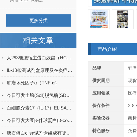
更多分类
相关文章
产品介绍
人293细胞宿主蛋白残留（HCP）ELISA检测试剂盒产品升级
品牌
轩泽
IL-1β检测试剂盒原理及在炎症研究中的应用
供货周期
现货
肿瘤坏死因子α（TNF-α）
应用领域
医疗
今日可发土壤(Soil)脱氢酶(SDHA)ELISA检测试剂盒＠科研
保存条件
2-8
白细胞介素17（IL-17）ELISA试剂盒的特点及优势
实验仪器
酶标
今日可发大豆β-伴球蛋白(β-conglycinin)ELISA试剂盒＠科研
特色服务
免费
胰石蛋白elisa试剂盒组成有哪些？