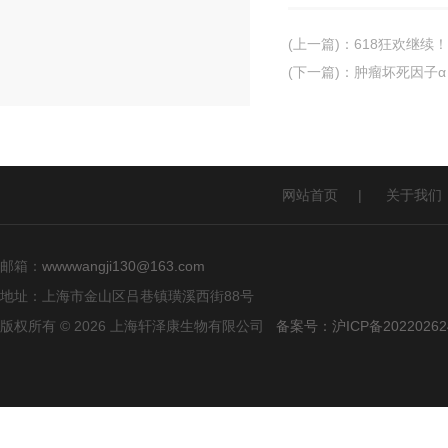
(上一篇)
：
618狂欢继续
(下一篇)
：
肿瘤坏死因子α
网站首页
|
关于我们
邮箱：
wwwwangji130@163.com
地址：上海市金山区吕巷镇璜溪西街88号
版权所有 © 2026 上海轩泽康生物有限公司
备案号：沪ICP备20220262